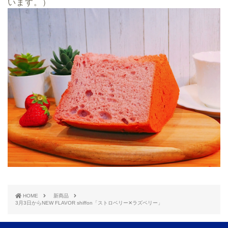
います。）
HOME
新商品
3月3日からNEW FLAVOR shiffon「ストロベリー✕ラズベリー」