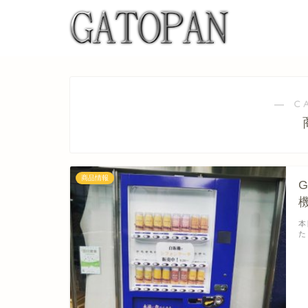
― C
商品情報
本
た