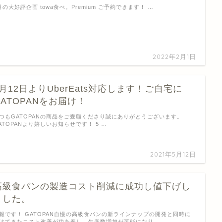
月の大好評企画 towa食べ。Premium ご予約できます！ …
2022年2月1日
5月12日よりUberEats対応します！ご自宅に
GATOPANをお届け！
つもGATOPANの商品をご愛顧くださり誠にありがとうございます。
ATOPANより嬉しいお知らせです！ 5 …
2021年5月12日
高級食パンの製造コスト削減に成功し値下げし
ました。
報です！ GATOPAN自慢の高級食パンの新ラインナップの開発と同時に
けてきたコスト改善が功を奏し、生産数増加が可能になり …