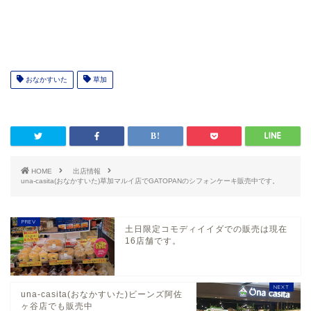
おなかすいた
草加
HOME
出店情報
una-casita(おなかすいた)草加マルイ店でGATOPANのシフォンケーキ販売中です。
土日限定コモディイイダでの販売は現在
16店舗です。
una-casita(おなかすいた)ビーンズ阿佐
ヶ谷店でも販売中